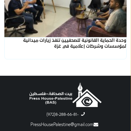
وحدة الحماية القانونية للصحفيين تنفذ زيارات ميدانية
لمؤسسات وشركات إعلامية في غزة
-8-288-66-81(972)
PressHousePalestine@gmail.com