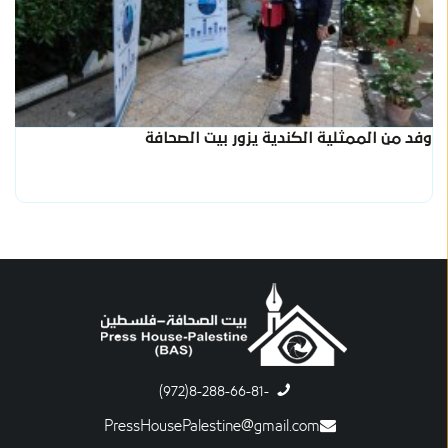
وفد من الممثلية الكندية يزور بيت الصحافة
-8-288-66-81(972)
PressHousePalestine@gmail.com