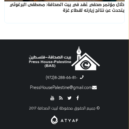
خلال مؤتمر صحفي عُقد في بيت الصحافة: مصطفى البرغوثي
يتحدث عن نتائج زيارته لقطاع غزة
-8-288-66-81(972)
PressHousePalestine@gmail.com
© جميع الحقوق محفوظة لبيت الصحافة 2017