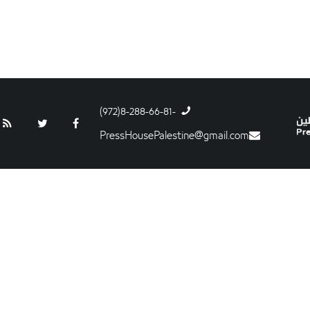
-8-288-66-81(972)
PressHousePalestine@gmail.com