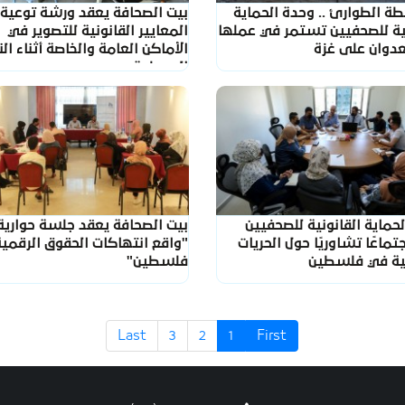
ة الطوارئ .. وحدة الحماية
بيت الصحافة يعقد ورشة توعية
نية للصحفيين تستمر في عملها
المعايير القانونية للتصوير في
عدوان على غزة
الأماكن العامة والخاصة أثناء الن
المسلحة
حماية القانونية للصحفيين
بيت الصحافة يعقد جلسة حوارية
تماعًا تشاوريًا حول الحريات
"واقع انتهاكات الحقوق الرقمي
مية في فلسطين
فلسطين"
Last
3
2
1
First