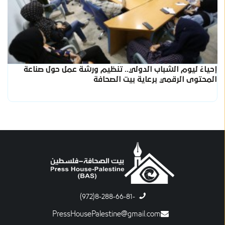
إحياءً ليوم الشباب الدولي.. تنظيم ورشة عمل حول صناعة
المحتوى الرقمي برعاية بيت الصحافة
-8-288-66-81(972)
PressHousePalestine@gmail.com