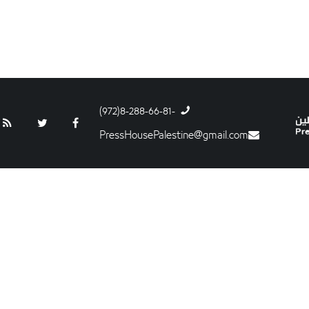
-8-288-66-81(972)
PressHousePalestine@gmail.com