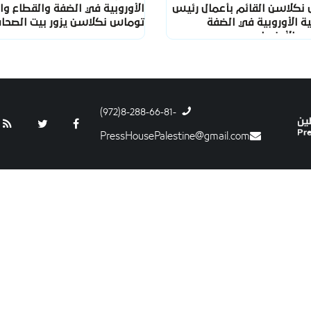
نكلاسن القائم بأعمال رئيس
الأوروبية في الضفة والقطاع وال
ة الأوروبية في الضفة
توماس نكلاسن يزور بيت الصحا
 والأونروا
-8-288-66-81(972)
PressHousePalestine@gmail.com