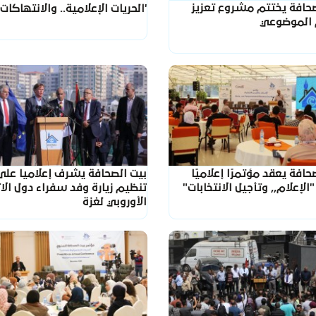
صحافة يختتم مشروع تعزيز
'الحريات الإعلامية.. والانتهاكات'
م الموضوعي
حافة يعقد مؤتمرًا إعلاميًا
بيت الصحافة يشرف إعلاميا على
"الإعلام,, وتأجيل الانتخابات"
تنظيم زيارة وفد سفراء دول الات
الأوروبي لغزة