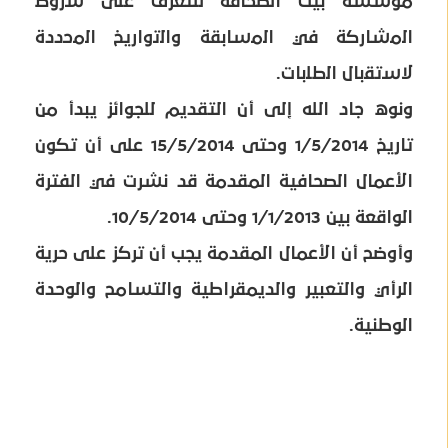
مؤسسة بيت الصحافة للتعرف على ﺷروط
اﻟﻣﺷﺎرﻛﺔ ﻓﻲ اﻟﻣﺳﺎﺑﻘﺔ واﻟﺗوارﯾﺦ اﻟﻣﺣددة
ﻻﺳﺗﻘﺑﺎل اﻟطﻠﺑﺎت.
ونوه جاد الله إلى أن التقديم للجوائز يبدأ من
تاريخ 1/5/2014 وحتى 15/5/2014 على أن تكون
الأعمال الصحافية المقدمة قد نشرت في الفترة
الواقعة بين 1/1/2013 وحتى 10/5/2014.
وأوضح أن الأعمال المقدمة يجب أن تركز على حرية
الرأي والتعبير والديمقراطية والتسامح والوحدة
الوطنية.