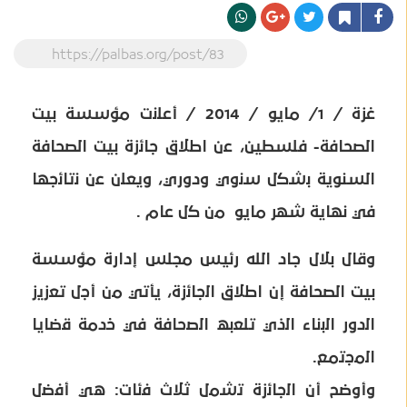
https://palbas.org/post/83
غزة / 1/ مايو / 2014 / أﻋﻠﻧت مؤسسة بيت
الصحافة- فلسطين، ﻋن اطﻼق ﺟﺎﺋزة بيت الصحافة
السنوية ﺑﺷﻛل ﺳﻧوي ودوري، وﯾﻌﻠن ﻋن ﻧﺗﺎﺋﺟﮭﺎ
ﻓﻲ نهاية شهر مايو ﻣن ﻛل ﻋﺎم .
وقال بلال جاد الله رئيس مجلس إدارة مؤسسة
بيت الصحافة إن اطﻼق اﻟﺟﺎﺋزة، يأتي ﻣن أﺟل ﺗﻌزﯾز
اﻟدور اﻟﺑﻧﺎء اﻟذي ﺗﻠﻌﺑﮫ اﻟﺻﺣﺎﻓﺔ ﻓﻲ ﺧدﻣﺔ ﻗﺿﺎﯾﺎ
اﻟﻣﺟﺗﻣﻊ.
وأوضح أن اﻟﺟﺎﺋزة ﺗﺷﻣل ثلاث ﻓﺋﺎت: ھﻲ أﻓﺿل