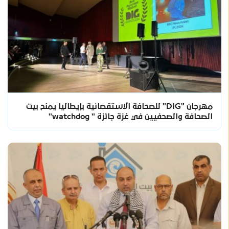
مهرجان "DIG" للصحافة الاستقصائية بإيطاليا يمنح بيت
الصحافة والصحفيين في غزة جائزة " watchdog"