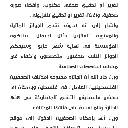
تقرير أو تحقيق صحفي ﻣﻛﺗوب، وأﻓﺿل ﺻورة
ﺻﺣﻔﯾﺔ، وأﻓﺿل تقرير أو تحقيق تلفزيوني.
وأشار إلى أنه ﺳوف ﺗﻘدم الجوائز المالية
والمعنوية للفائزين خلال احتفال ستنظمه
المؤسسة في نهاية شهر مايو، وسيحكم
الجوائز الثلاث صحفيون متخصصون وأكفاء في
مختلف التخصصات الصحافية.
وﺑﯾن جاد الله أن اﻟﺟﺎﺋزة ﻣﻔﺗوﺣﺔ ﻟﻣﺧﺗﻠف اﻟﺻﺣﻔﯾﯾن
الفلسطينيين اﻟﻌﺎﻣﻠﯾن ﻓﻲ فلسطين وﺑﺈﻣﻛﺎن أي
ﺻﺣﻔﻲ ﻓﻠﺳطﯾﻧﻲ اﻟﺗﻘدم ﻟﻠﻣﺷﺎرﻛﺔ ﻓﻲ هذه
اﻟﺟﺎﺋزة واﻟﻣﻧﺎﻓﺳﺔ ﻋﻠﻰ ﻓﺋﺎﺗﮭﺎ اﻟﻣﺧﺗﻠﻔﺔ.
وﺑﯾن أﻧﮫ ﺑﺈﻣﻛﺎن اﻟﺻﺣﻔﯾﯾن اﻟدﺧول إﻟﻰ ﻣوﻗﻊ