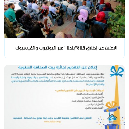
الاعلان عن إطلاق قناة"بلدنا" عبر اليوتيوب والفيسبوك