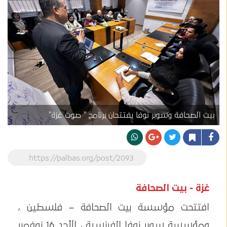
بيت الصحافة وسوبر نوفا يفتتحان برنامج " صوت غزة"
https://palbas.org/post/2093
غزة - بيت الصحافة
افتتحت مؤسسة بيت الصحافة – فلسطين ،
ومؤسسة سوبر نوفا الفرنسية ، الأحد 16 نوفمبر