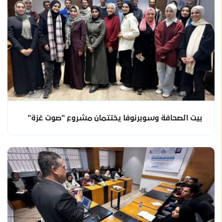
بيت الصحافة وسوبرنوفا يختتمان مشروع "صوت غزة"