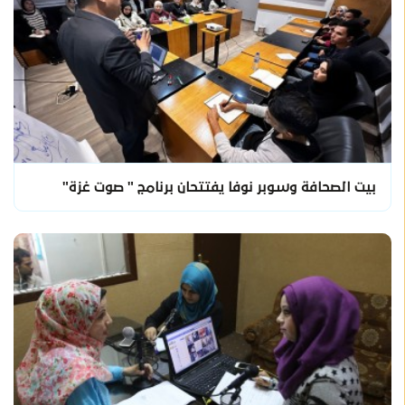
بيت الصحافة وسوبر نوفا يفتتحان برنامج " صوت غزة"