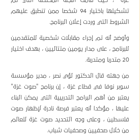
غزة" ، حيث قامت اللجنة المختصة التي تم
تشكيلها باختيار 94 شخصا ممن تنطبق عليهم
الشروط التي وردت إعلان البرنامج.
وأوضح أنه تم إجراء مقابلات شخصية للمتقدمين
للبرنامج ، على مدار يومين متتاليين ، بهدف اختيار
20 متدربا ومتدربة.
من جهته قال الدكتور لؤي نصر ، مدير مؤسسة
سوبر نوفا في قطاع غزة ، إن برنامج "صوت غزة"
يعتبر من أهم البرامج التدريبية التي يمكن البناء
عليها ، مؤكدا أنه يعتبر فرصة نادرة لإظهار صوت
فلسطين ، وعلى وجه التحديد صوت غزة للعالم
من خلال صحفيين وصحفيات شباب.