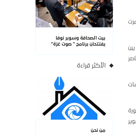
رت
بيت الصحافة وسوبر نوفا
يفتتحان برنامج " صوت غزة"
يبن
صر
الأكثر قراءة
سات
ورة
وير
من نحن