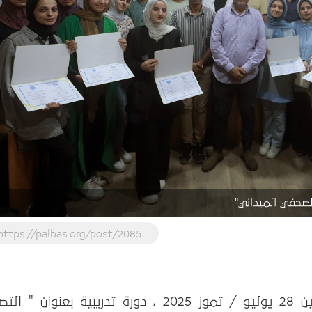
الصحفي الميداني"
https://palbas.org/post/2085
اختتم بيت الصحافة – فلسطين ، الاثنين 28 يوليو / تموز 2025 ، دورة تدريبية بعنوان "