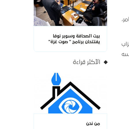
مر،
بيت الصحافة وسوبر نوفا
يفتتحان برنامج " صوت غزة"
اب
سه
الأكثر قراءة
من نحن