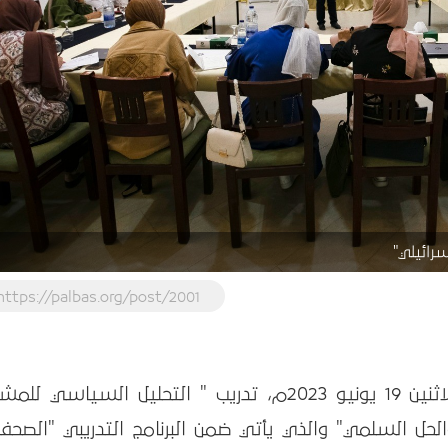
رائيلي"
https://palbas.org/post/2001
اختتم بيت الصحافة - فلسطين، يوم الاثنين 19 يونيو 2023م، تدريب " التحليل السياسي
لحل السلمي" والذي يأتي ضمن البرنامج التدريبي "الصحف