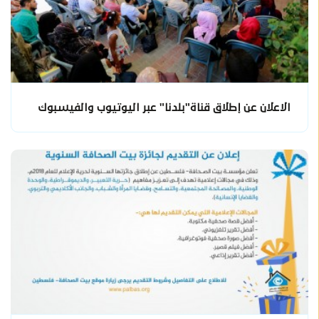
الاعلان عن إطلاق قناة"بلدنا" عبر اليوتيوب والفيسبوك