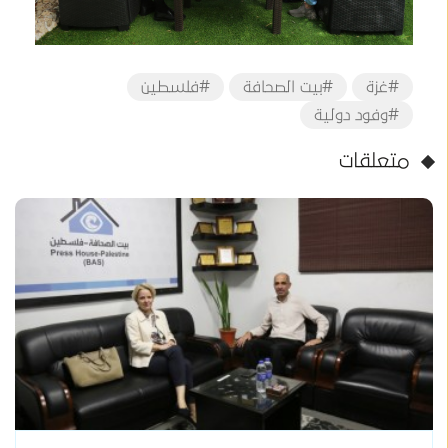
#غزة
#بيت الصحافة
#فلسطين
#وفود دولية
متعلقات