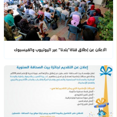
الاعلان عن إطلاق قناة"بلدنا" عبر اليوتيوب والفيسبوك