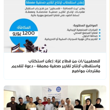
للصحفيين/ات من قطاع غزة: إعلان استكتاب
واستقطاب لإنتاج تقارير صحفية معمقة - دعوة لتقديم
مقترحات مواضيع