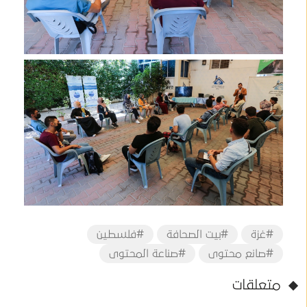
#غزة
#بيت الصحافة
#فلسطين
#صانع محتوى
#صناعة المحتوى
متعلقات