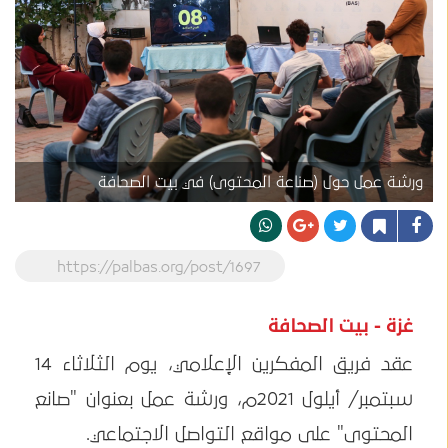
ورشة عمل حول (صناعة المحتوى) في بيت الصحافة
https://palbas.org/post/1697
غزة - بيت الصحافة
عقد فريق المفكرين الإعلامي، يوم الثلاثاء 14
سبتمبر/ أيلول 2021م، ورشة عمل بعنوان "صانع
المحتوى" على مواقع التواصل الاجتماعي.