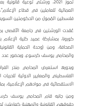
تموز 2021، ورشتي توعية قانون
العمالية للعاملين في قطاع الإعلام
فلسطين المُمول من الحكومتين السويسري
عُقدت الورشتين في جامعة الأقصى بمدي
كورونا، بمشاركة عميد كلية الإعلام ب
الصحافة، ومن (وحدة الحماية القانوني
والمحامي يوسف كرسوع، وبحضور عدد من 
وبدوره استعرض المحامي منذر الفراني،
الفلسطيني والمعايير الدولية للحريات ا
الاستقصائية في موادهم الإعلامية، بما
ومن جانبه قام المحامي يوسف كرسو
حقوقهم القانونية والمهنية كعاملين لوسا