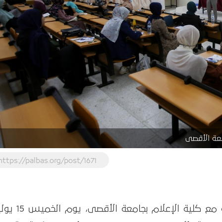
معة الأقصى
https://palbas.org/post/1671
نظم بيت الصحافة – فلسطين بالشراكة مع كلية الإعلا