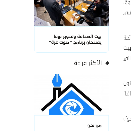
قوق
في
بيت الصحافة وسوبر نوفا
حة
يفتتحان برنامج " صوت غزة"
يت
ني
الأكثر قراءة
ون
افة
ول
من نحن