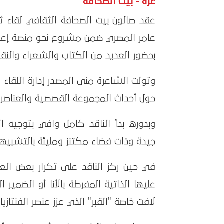
غزة - بيت الصحافة
عقد صالون بيت الصحافة الثقافي لقاء ثق
عامر المصري ضمن مشروع نحو منصة إعلام
بحضور العديد من الكتاب والشعراء والنقاد
وتولت الشاعرة منى المصدر إدارة اللقا
حول أحداث المجموعة القصصية والعناصر ال
وبدوره بدأ الناقد كامل وافي بتوجيه ا
جيدة وذات فضاء مكتنز ومليئة بالتشبيهات
في حين ركز الناقد على تكرار بعض ال
عليها الذاتية المفرطة بالأنا أو الضمي
لافت خاصة "القبر" الذي عزز عنصر الفنتازيا 