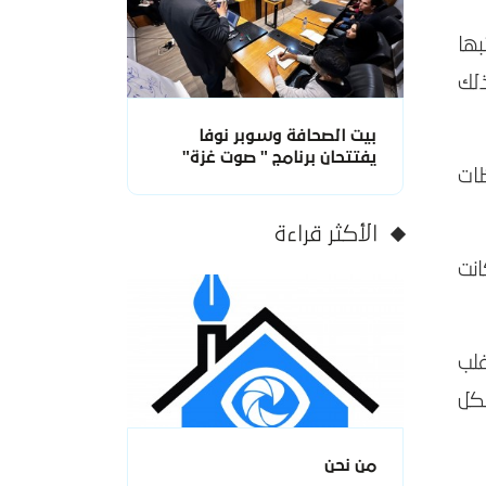
بها
لك
بيت الصحافة وسوبر نوفا
يفتتحان برنامج " صوت غزة"
ات
الأكثر قراءة
نت
لب
شكل
من نحن