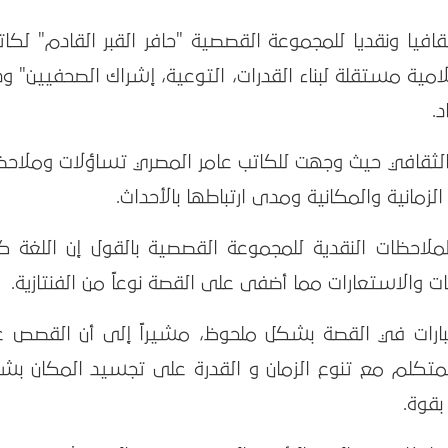
افيا ونقديا للمجموعة القصصية "حافر القبر القادم" لكات
ية مستقلة لبناء القدرات، التوعية، إشراك الصحفيين" وذ
.
ء الثقافي حيث وجهت للكاتب عامر المصري تساؤلات وملاحظ
زمانية والمكانية ومدى ارتباطها بالأحداث.
لملاحظات النقدية للمجموعة القصصية بالقول إن اللغة كا
 والاستعارات مما أضفى على القصة نوعاً من الفنتازية.
عبارات في القصة بشكل ملحوظ، مشيراً إلى أن القصص غ
ر المتكلم مع تنوع الزمان و القدرة على تجسيد المكان ب
بقوة.