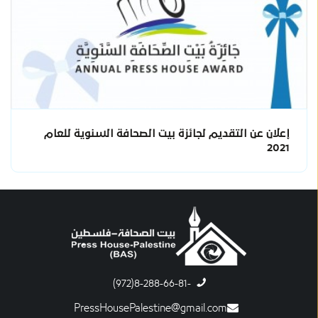
إعلان عن التقديم لجائزة بيت الصحافة السنوية للعام
2021
-8-288-66-81(972)
PressHousePalestine@gmail.com