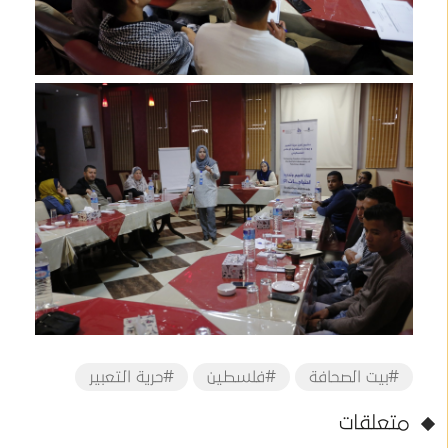
#بيت الصحافة
#فلسطين
#حرية التعبير
متعلقات