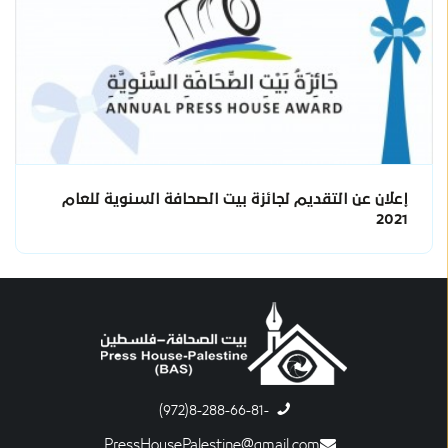
إعلان عن التقديم لجائزة بيت الصحافة السنوية للعام
2021
-8-288-66-81(972)
PressHousePalestine@gmail.com