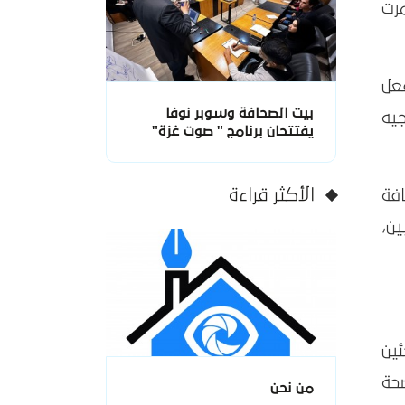
مرت
عل
بيت الصحافة وسوبر نوفا
وجيه
يفتتحان برنامج " صوت غزة"
الأكثر قراءة
الماضي، كافة
ن،
ين
صحة
من نحن