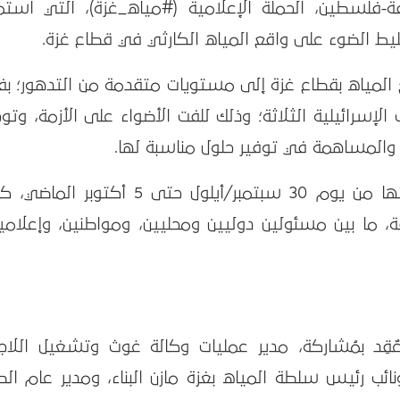
ت الصحافة-فلسطين، الحملة الإعلامية (#مياه_غزة)، التي است
يط الضوء على واقع المياه الكارثي في قطاع غزة.
ع المياه بقطاع غزة إلى مستويات متقدمة من التدهور؛ بف
 سنوات، والحروب الإسرائيلية الثلاثة؛ وذلك للفت الأضواء على الأزمة، وت
، والمساهمة في توفير حلول مناسبة لها.
واستهدفت الحملة التي امتدت فعالياتها من يوم 30 سبتمبر/أيلول حتى 5 أكتوبر 
ة، ما بين مسئولين دوليين ومحليين، ومواطنين، وإعلاميي
ٌقِد بمُشاركة، مدير عمليات وكالة غوث وتشغيل اللاجئ
ائب رئيس سلطة المياه بغزة مازن البناء، ومدير عام ال