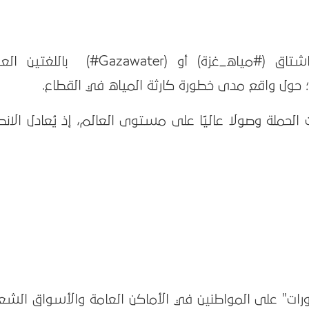
وجرى خلال المؤتمر، التغريد على هاشتاق (#مياه_غزة) أو (Gazawater#) بالل
ولي؛ حول واقع مدى خطورة كارثة المياه في القطاع.
لحملة وصولا عاليًا على مستوى العالم، إذ يُعادل الانط
ورات" على المواطنين في الأماكن العامة والأسواق الشعب