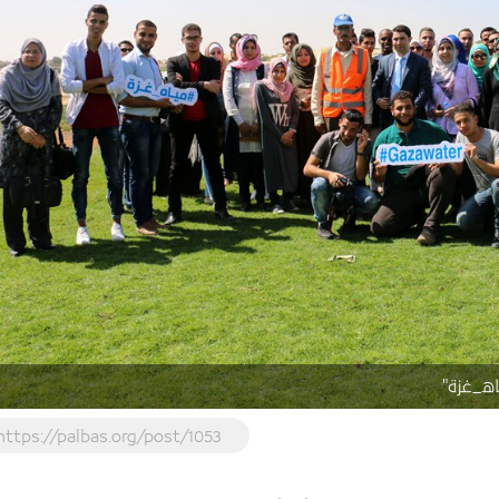
اه_غزة"
https://palbas.org/post/1053