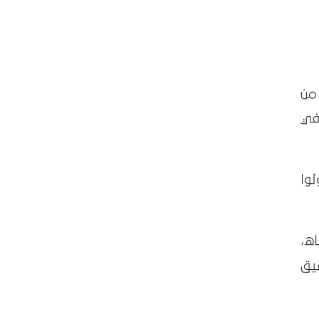
من
 في
لوا
ه،
قيق