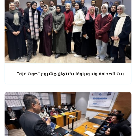
بيت الصحافة وسوبرنوفا يختتمان مشروع "صوت غزة"