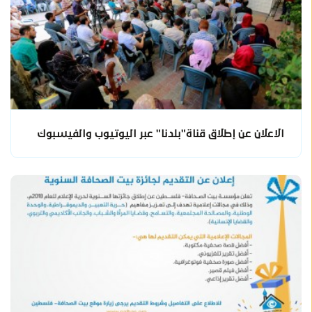
الاعلان عن إطلاق قناة"بلدنا" عبر اليوتيوب والفيسبوك