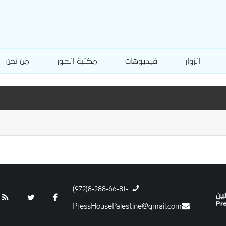
الزوار
فيديوهات
مكتبة الصور
من نحن
-8-288-66-81(972)
PressHousePalestine@gmail.com