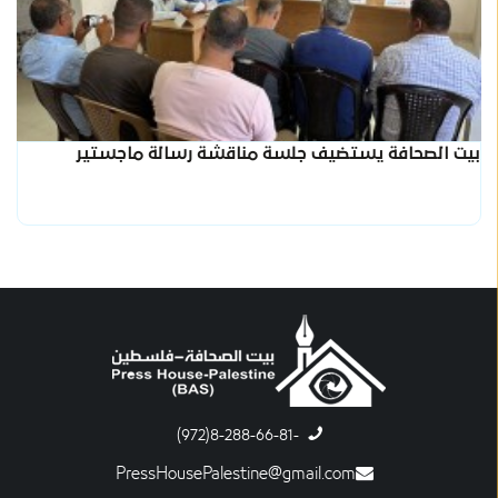
بيت الصحافة يستضيف جلسة مناقشة رسالة ماجستير
-8-288-66-81(972)
PressHousePalestine@gmail.com