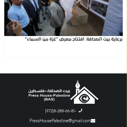
برعاية بيت الصحافة: افتتاح معرض "غزة من السماء"
-8-288-66-81(972)
PressHousePalestine@gmail.com