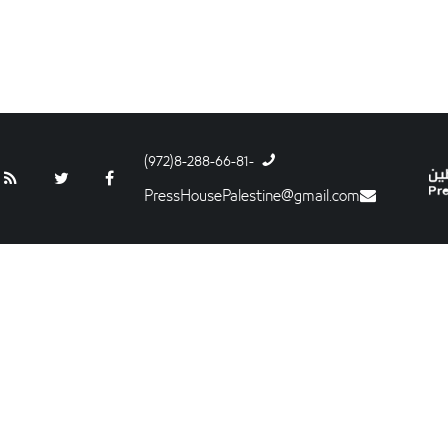
-8-288-66-81(972)
PressHousePalestine@gmail.com