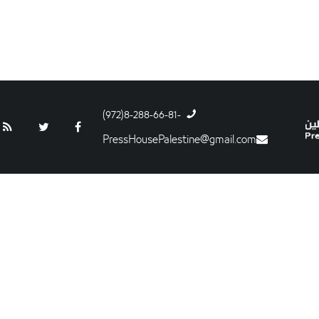
-8-288-66-81(972)
PressHousePalestine@gmail.com