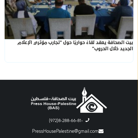
بيت الصحافة يعقد لقاءً حواريًا حول "تجارب مؤثري الإعلام
الجديد خلال الحروب"
-8-288-66-81(972)
PressHousePalestine@gmail.com