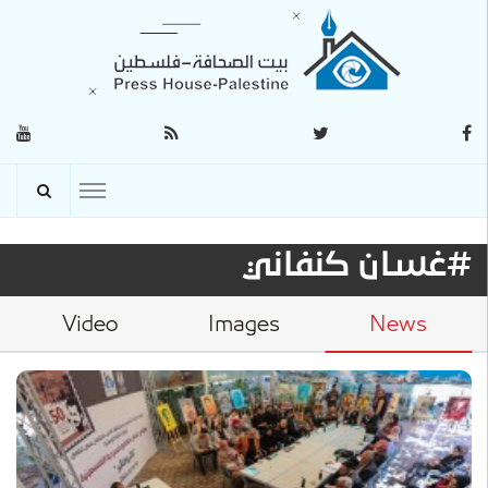
#غسان كنفاني
Video
Images
News