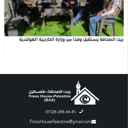
بيت الصحافة يستقبل وفدًا من وزارة الخارجية الهولندية
-8-288-66-81(972)
PressHousePalestine@gmail.com