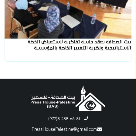
بيت الصحافة يعقد جلسة تفاكرية لاستعراض الخطة
الاستراتيجية ونظرية التغيير الخاصة بالمؤسسة
-8-288-66-81(972)
PressHousePalestine@gmail.com