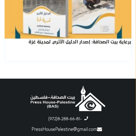
برعاية بيت الصحافة: إصدار الدليل الأثري لمدينة غزة
-8-288-66-81(972)
PressHousePalestine@gmail.com