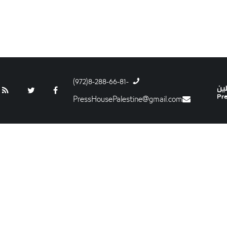
-8-288-66-81(972)
PressHousePalestine@gmail.com