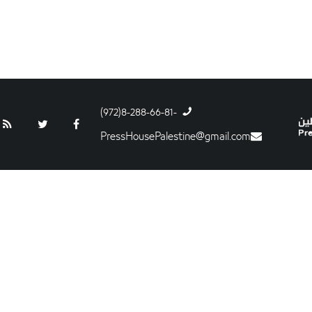
-8-288-66-81(972)
PressHousePalestine@gmail.com