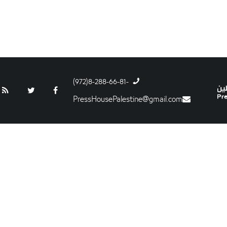
-8-288-66-81(972)
PressHousePalestine@gmail.com