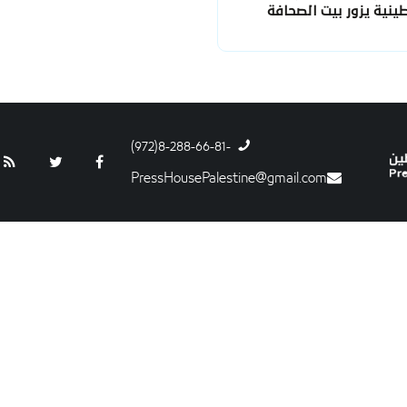
نية يزور بيت الصحافة
-8-288-66-81(972)
PressHousePalestine@gmail.com