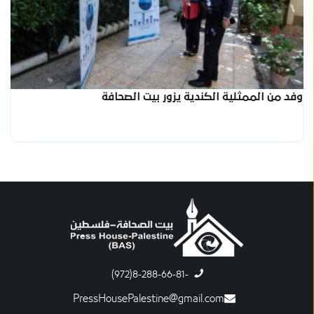
وفد من الممثلية الكندية يزور بيت الصحافة
-8-288-66-81(972)
PressHousePalestine@gmail.com