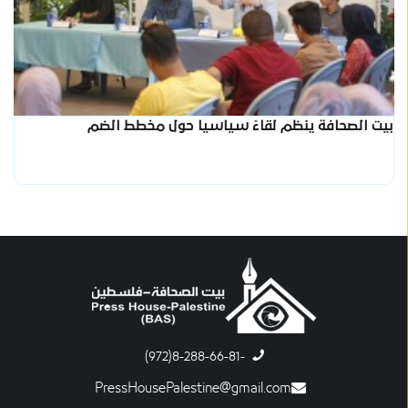
بيت الصحافة ينظم لقاءً سياسيا حول مخطط الضم
-8-288-66-81(972)
PressHousePalestine@gmail.com