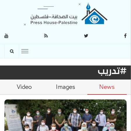
#تدريب
Video
Images
News