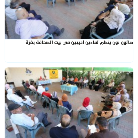
صالون نون ينظم لقاءين أدبيين في بيت الصحافة بغزة