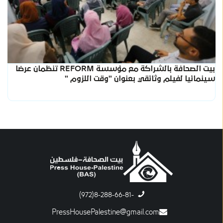
بيت الصحافة بالشراكة مع مؤسسة REFORM تنظمان عرضا
سينمائيا لفيلم وثائقي بعنوان "وقت اللزوم "
-8-288-66-81(972)
PressHousePalestine@gmail.com