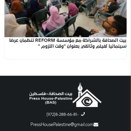
بيت الصحافة بالشراكة مع مؤسسة REFORM تنظمان عرضا
سينمائيا لفيلم وثائقي بعنوان "وقت اللزوم "
-8-288-66-81(972)
PressHousePalestine@gmail.com