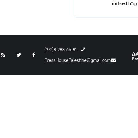
بيت الصحافة
-8-288-66-81(972)
PressHousePalestine@gmail.com