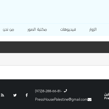
الزوار
فيديوهات
مكتبة الصور
من نحن
-8-288-66-81(972)
PressHousePalestine@gmail.com