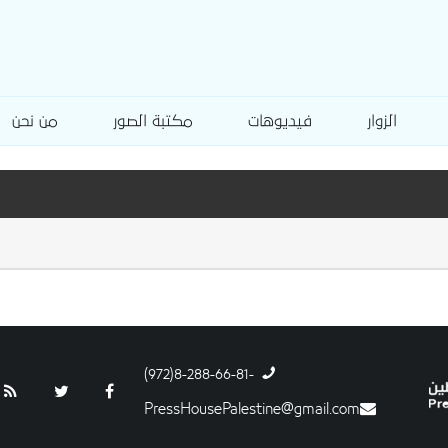
الزوار
فيديوهات
مكتبة الصور
من نحن
-8-288-66-81(972)
PressHousePalestine@gmail.com