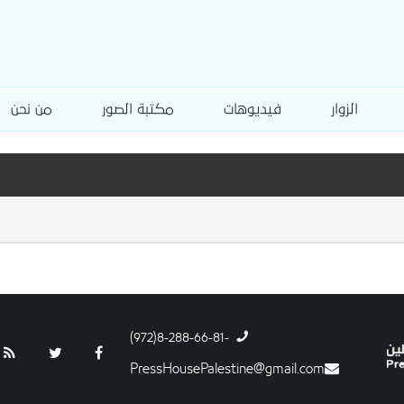
الزوار
فيديوهات
مكتبة الصور
من نحن
-8-288-66-81(972)
PressHousePalestine@gmail.com