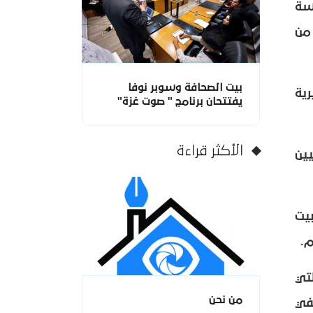
سة
من
بيت الصحافة وسوبر نوفا
ية
يفتتحان برنامج " صوت غزة"
الأكثر قراءة
ين
يت
م.
تي
من نحن
في