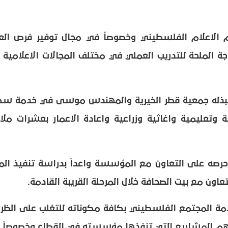
م الاعلام الفلسطيني وخصوصاً في مجال توفير فرص الع
اجة الملحة للتدريب العملي في مختلف المجالات الاعلامية
تي تبذله جمعية قطر الخيرية والمهندس موسى في خدمة سك
وتعليمية واغاثية وزراعية واعادة الاعمار بعشرات ملاي
حرصه على التعاون مع المؤسسة واعداً بدراسة تنفيذ الم
اون مع بيت الصحافة خلال المرحلة القريبة القادمة.
 المجتمع الفلسطيني بكافة مكوناته للتغلب على الظر
 أهم المشاريع التي تنفذها مؤسسته في القطاع وخصوصاً 